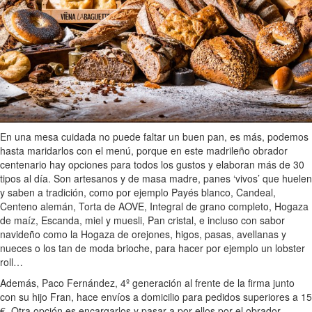
En una mesa cuidada no puede faltar un buen pan, es más, podemos
hasta maridarlos con el menú, porque en este madrileño obrador
centenario hay opciones para todos los gustos y elaboran más de 30
tipos al día. Son artesanos y de masa madre, panes ‘vivos’ que huelen
y saben a tradición, como por ejemplo Payés blanco, Candeal,
Centeno alemán, Torta de AOVE, Integral de grano completo, Hogaza
de maíz, Escanda, miel y muesli, Pan cristal, e incluso con sabor
navideño como la Hogaza de orejones, higos, pasas, avellanas y
nueces o los tan de moda brioche, para hacer por ejemplo un lobster
roll…
Además, Paco Fernández, 4º generación al frente de la firma junto
con su hijo Fran, hace envíos a domicilio para pedidos superiores a 15
€. Otra opción es encargarlos y pasar a por ellos por el obrador