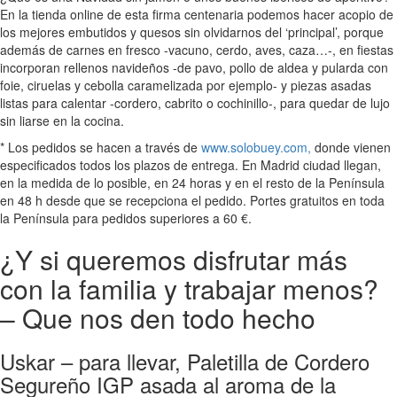
En la tienda online de esta firma centenaria podemos hacer acopio de
los mejores embutidos y quesos sin olvidarnos del ‘principal’, porque
además de carnes en fresco -vacuno, cerdo, aves, caza…-, en fiestas
incorporan rellenos navideños -de pavo, pollo de aldea y pularda con
foie, ciruelas y cebolla caramelizada por ejemplo- y piezas asadas
listas para calentar -cordero, cabrito o cochinillo-, para quedar de lujo
sin liarse en la cocina.
* Los pedidos se hacen a través de
www.solobuey.com,
donde vienen
especificados todos los plazos de entrega. En Madrid ciudad llegan,
en la medida de lo posible, en 24 horas y en el resto de la Península
en 48 h desde que se recepciona el pedido. Portes gratuitos en toda
la Península para pedidos superiores a 60 €.
¿Y si queremos disfrutar más
con la familia y trabajar menos?
– Que nos den todo hecho
Uskar – para llevar, Paletilla de Cordero
Segureño IGP asada al aroma de la