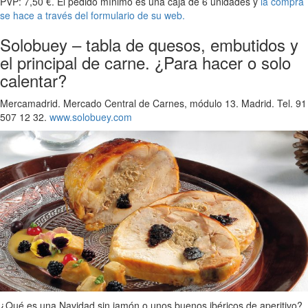
PVP: 7,50 €. El pedido mínimo es una caja de 6 unidades y
la compra
se hace a través del formulario de su web.
Solobuey – tabla de quesos, embutidos y
el principal de carne. ¿Para hacer o solo
calentar?
Mercamadrid. Mercado Central de Carnes, módulo 13. Madrid. Tel. 91
507 12 32.
www.solobuey.com
¿Qué es una Navidad sin jamón o unos buenos ibéricos de aperitivo?