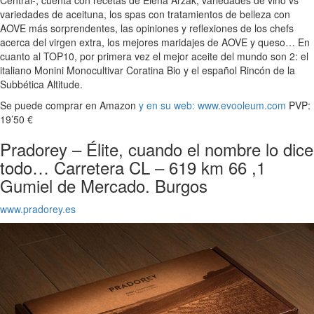
Central-, cuenta con recetas de Elena Arzak, variedades de vino vs
variedades de aceituna, los spas con tratamientos de belleza con
AOVE más sorprendentes, las opiniones y reflexiones de los chefs
acerca del virgen extra, los mejores maridajes de AOVE y queso… En
cuanto al TOP10, por primera vez el mejor aceite del mundo son 2: el
italiano Monini Monocultivar Coratina Bio y el español Rincón de la
Subbética Altitude.
Se puede comprar en Amazon
y en su web: www.evooleum.com
PVP:
19’50 €
Pradorey – Élite, cuando el nombre lo dice
todo… Carretera CL – 619 km 66 ,1
Gumiel de Mercado. Burgos
www.pradorey.es