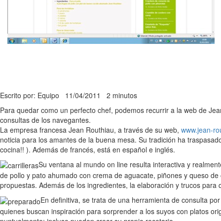
Escrito por: Equipo
11/04/2011
2 minutos
Para quedar como un perfecto chef, podemos recurrir a la web de Jean R
consultas de los navegantes.
La empresa francesa Jean Routhiau, a través de su web,
www.jean-rou
noticia para los amantes de la buena mesa. Su tradición ha traspasado
cocina!! ). Además de francés, está en español e inglés.
Su ventana al mundo on line resulta interactiva y realment
de pollo y pato ahumado con crema de aguacate, piñones y queso de c
propuestas. Además de los ingredientes, la elaboración y trucos para 
En definitiva, se trata de una herramienta de consulta po
quienes buscan inspiración para sorprender a los suyos con platos orig
puntualmente; incluso pueden crear su propio recetario.