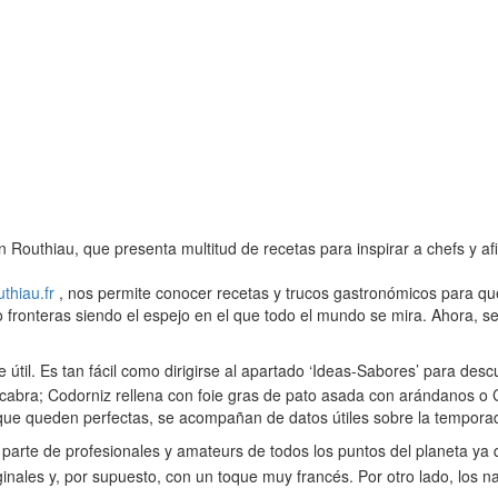
outhiau, que presenta multitud de recetas para inspirar a chefs y afic
thiau.fr
, nos permite conocer recetas y trucos gastronómicos para q
 fronteras siendo el espejo en el que todo el mundo se mira. Ahora, se
e útil. Es tan fácil como dirigirse al apartado ‘Ideas-Sabores’ para d
abra; Codorniz rellena con foie gras de pato asada con arándanos o C
que queden perfectas, se acompañan de datos útiles sobre la temporada,
r parte de profesionales y amateurs de todos los puntos del planeta ya
inales y, por supuesto, con un toque muy francés. Por otro lado, los n