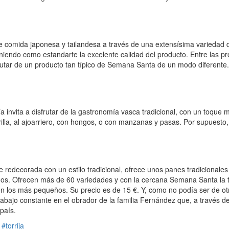
ece comida japonesa y tailandesa a través de una extensísima variedad
eniendo como estandarte la excelente calidad del producto. Entre las 
rutar de un producto tan típico de Semana Santa de un modo diferente.
a invita a disfrutar de la gastronomía vasca tradicional, con un toque
la, al ajoarriero, con hongos, o con manzanas y pasas. Por supuesto, se 
e redecorada con un estilo tradicional, ofrece unos panes tradicionales
ños. Ofrecen más de 60 variedades y con la cercana Semana Santa la ti
los más pequeños. Su precio es de 15 €. Y, como no podía ser de otro m
rabajo constante en el obrador de la familia Fernández que, a través d
país.
#torrija