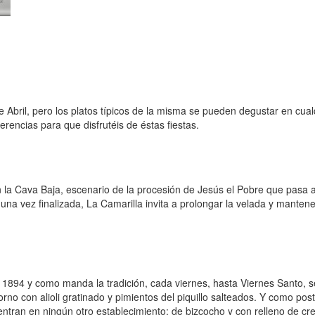
 Abril, pero los platos típicos de la misma se pueden degustar en cual
rencias para que disfrutéis de éstas fiestas.
 la Cava Baja, escenario de la procesión de Jesús el Pobre que pasa an
na vez finalizada, La Camarilla invita a prolongar la velada y manten
894 y como manda la tradición, cada viernes, hasta Viernes Santo, se s
no con alioli gratinado y pimientos del piquillo salteados. Y como post
entran en ningún otro establecimiento: de bizcocho y con relleno de cr