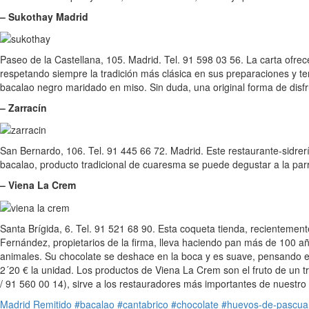
– Sukothay Madrid
Paseo de la Castellana, 105. Madrid. Tel. 91 598 03 56. La carta ofr
respetando siempre la tradición más clásica en sus preparaciones y t
bacalao negro maridado en miso. Sin duda, una original forma de disf
– Zarracín
San Bernardo, 106. Tel. 91 445 66 72. Madrid. Este restaurante-sidrerí
bacalao, producto tradicional de cuaresma se puede degustar a la parril
– Viena La Crem
Santa Brígida, 6. Tel. 91 521 68 90. Esta coqueta tienda, recientement
Fernández, propietarios de la firma, lleva haciendo pan más de 100 a
animales. Su chocolate se deshace en la boca y es suave, pensando en 
2´20 € la unidad. Los productos de Viena La Crem son el fruto de un t
/ 91 560 00 14), sirve a los restauradores más importantes de nuestro 
Madrid
Remitido
#bacalao
#cantabrico
#chocolate
#huevos-de-pascua