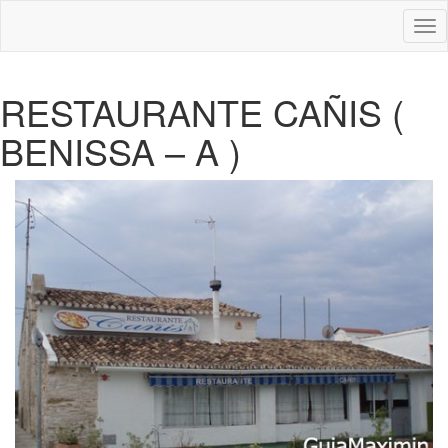
Des
nav
RESTAURANTE CAÑIS (
BENISSA – A )