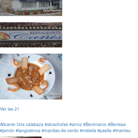
Ver las 21
Alicante
Una calabaza
#alcachofas
#arroz
#Benimarco
#Benissa
#jamón
#langostinos
#manitas-de-cerdo
#mistela
#paella
#tiramisu