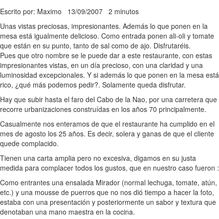
Escrito por: Maximo
13/09/2007
2 minutos
Unas vistas preciosas, impresionantes. Además lo que ponen en la
mesa está igualmente delicioso. Como entrada ponen ali-oli y tomate
que están en su punto, tanto de sal como de ajo. Disfrutaréis.
Pues que otro nombre se le puede dar a este restaurante, con estas
impresionantes vistas, en un día precioso, con una claridad y una
luminosidad excepcionales. Y si además lo que ponen en la mesa está
rico, ¿qué más podemos pedir?. Solamente queda disfrutar.
Hay que subir hasta el faro del Cabo de la Nao, por una carretera que
recorre urbanizaciones construídas en los años 70 principalmente.
Casualmente nos enteramos de que el restaurante ha cumplido en el
mes de agosto los 25 años. Es decir, solera y ganas de que el cliente
quede complacido.
Tienen una carta amplia pero no excesiva, digamos en su justa
medida para complacer todos los gustos, que en nuestro caso fueron :
Como entrantes una ensalada Mirador (normal lechuga, tomate, atún,
etc.) y una mousse de puerros que no nos dió tiempo a hacer la foto,
estaba con una presentación y posteriormente un sabor y textura que
denotaban una mano maestra en la cocina.