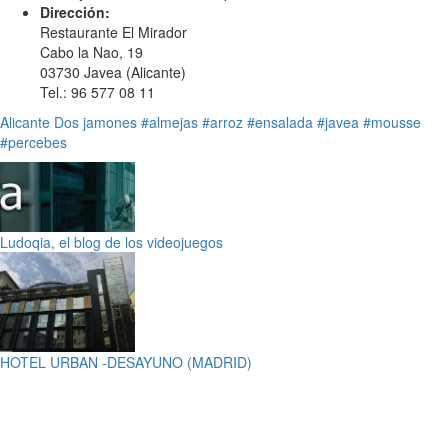
Dirección:
Restaurante El Mirador
Cabo la Nao, 19
03730 Javea (Alicante)
Tel.: 96 577 08 11
Alicante
Dos jamones
#almejas
#arroz
#ensalada
#javea
#mousse
#percebes
Ludoqia, el blog de los videojuegos
HOTEL URBAN -DESAYUNO (MADRID)