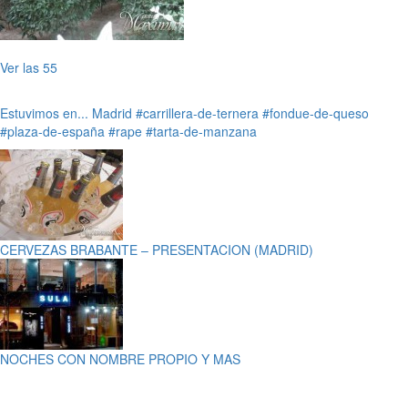
Ver las 55
Estuvimos en...
Madrid
#carrillera-de-ternera
#fondue-de-queso
#plaza-de-españa
#rape
#tarta-de-manzana
CERVEZAS BRABANTE – PRESENTACION (MADRID)
NOCHES CON NOMBRE PROPIO Y MAS