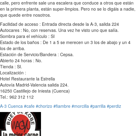
calle, pero enfrente sale una escalera que conduce a otros que están
en la primera planta, están super-limpios. Pero no se lo digáis a nadie,
que quede entre nosotros.
Facilidad de acceso : Entrada directa desde la A-3, salida 224
Autocares : No, con reservas. Una vez he visto uno que salía.
Sombra para el vehículo : SI
Estado de los baños : De 1 a 5 se merecen un 3 los de abajo y un 4
los de arriba.
Estación de Servicio/Bandera : Cepsa.
Abierto 24 horas : No.
Tienda : SI.
Localización :
Hotel Restaurante la Estrella
Autovía Madrid-Valencia salida 224.
16250 Castillejo de Iniesta (Cuenca)
Tel.: 962 312 112
A-3
Cuenca
#cafe
#chorizo
#fiambre
#morcilla
#parrilla
#perdiz