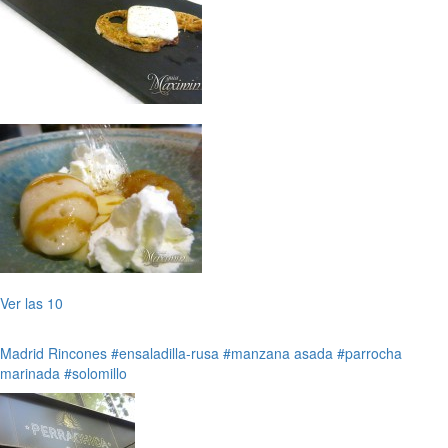
Ver las 10
Madrid
Rincones
#ensaladilla-rusa
#manzana asada
#parrocha
marinada
#solomillo