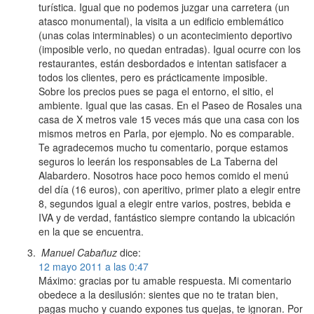
turística. Igual que no podemos juzgar una carretera (un
atasco monumental), la visita a un edificio emblemático
(unas colas interminables) o un acontecimiento deportivo
(imposible verlo, no quedan entradas). Igual ocurre con los
restaurantes, están desbordados e intentan satisfacer a
todos los clientes, pero es prácticamente imposible.
Sobre los precios pues se paga el entorno, el sitio, el
ambiente. Igual que las casas. En el Paseo de Rosales una
casa de X metros vale 15 veces más que una casa con los
mismos metros en Parla, por ejemplo. No es comparable.
Te agradecemos mucho tu comentario, porque estamos
seguros lo leerán los responsables de La Taberna del
Alabardero. Nosotros hace poco hemos comido el menú
del día (16 euros), con aperitivo, primer plato a elegir entre
8, segundos igual a elegir entre varios, postres, bebida e
IVA y de verdad, fantástico siempre contando la ubicación
en la que se encuentra.
Manuel Cabañuz
dice:
12 mayo 2011 a las 0:47
Máximo: gracias por tu amable respuesta. Mi comentario
obedece a la desilusión: sientes que no te tratan bien,
pagas mucho y cuando expones tus quejas, te ignoran. Por