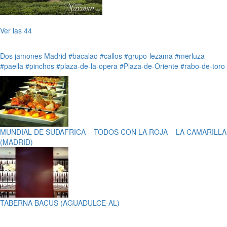
Ver las 44
Dos jamones
Madrid
#bacalao
#callos
#grupo-lezama
#merluza
#paella
#pinchos
#plaza-de-la-opera
#Plaza-de-Oriente
#rabo-de-toro
MUNDIAL DE SUDAFRICA – TODOS CON LA ROJA – LA CAMARILLA
(MADRID)
TABERNA BACUS (AGUADULCE-AL)