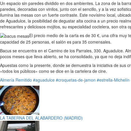
Un espacio sin paredes dividido en dos ambientes. La zona de la barra
paredes, decoradas con vinilos, junto con el sencillo, y a la vez sofi
ilumina las mesas con un fuerte contraste. Este novísimo local, ubica
de Aguadulce, la posibilidad de degustar alta cocina a un precio realm
refrescantes y deliciosos mojitos, su especialidad coctelera, son otra 
El precio medio de la carta es de 30 €, una cifra muy t
capacidad de 25 personas, el salón es para 35 comensales.
Bacus se encuentra en el Camino de los Parrales, 330. Aguadulce. Alm
pocos meses que lleva abierto, se ha consolidado, ya que no deja indi
Apuestas como la presente, donde se demuestra la iniciativa de sus cr
«todos los públicos» como se dice en la cartelera de cine.
Almería
Remitido
#aguadulce
#croquetas-de-jamon
#estrella-Michelín
LA TABERNA DEL ALABARDERO (MADRID)