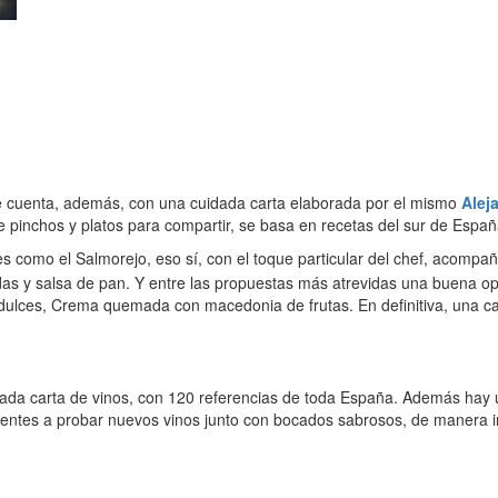
e cuenta, además, con una cuidada carta elaborada por el mismo
Alej
 pinchos y platos para compartir, se basa en recetas del sur de Españ
es como el Salmorejo, eso sí, con el toque particular del chef, acompañ
as y salsa de pan. Y entre las propuestas más atrevidas una buena opc
 dulces, Crema quemada con macedonia de frutas. En definitiva, una ca
riada carta de vinos, con 120 referencias de toda España. Además ha
ientes a probar nuevos vinos junto con bocados sabrosos, de manera in