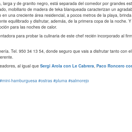
, larga y de granito negro, está separada del comedor por grandes esta
sticado, mobiliario de madera de teka blanqueada caracterizan un agrada
do en una creciente área residencial, a pocos metros de la playa, brin
ente equilibrado y disfrutar, además, de la primera copa de la noche. 
opción para las noches de calor.
entadora para probar la culinaria de este chef recién incorporado al fi
ería. Tel. 950 34 13 54, donde seguro que vais a disfrutar tanto con
ferente.
eadores, al igual que
Sergi Arola con Le Cabrera
,
Paco Roncero co
#mini-hamburguesa
#ostras
#pluma
#salmorejo