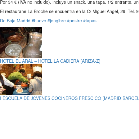
Por 34 € (IVA no incluido), incluye un snack, una tapa, 1/2 entrante, 
El restaurane La Broche se encuentra en la C/ Miguel Ángel, 29. Tel. 
De Baja
Madrid
#huevo
#jengibre
#postre
#tapas
HOTEL EL ARAL – HOTEL LA CADIERA (ARIZA-Z)
I ESCUELA DE JOVENES COCINEROS FRESC CO (MADRID-BARCE