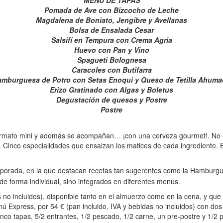
Pomada de Ave con Bizcocho de Leche
Magdalena de Boniato, Jengibre y Avellanas
Bolsa de Ensalada Cesar
Salsifí en Tempura con Crema Agria
Huevo con Pan y Vino
Spagueti Bolognesa
Caracoles con Butifarra
mburguesa de Potro con Setas Enoqui y Queso de Tetilla Ahum
Erizo Gratinado con Algas y Boletus
Degustación de quesos y Postre
Postre
formato mini y además se acompañan… ¡con una cerveza gourmet!. No e
Cinco especialidades que ensalzan los matices de cada ingrediente. Ex
rada, en la que destacan recetas tan sugerentes como la Hamburgues
e forma individual, sino integrados en diferentes menús.
 no incluidos), disponible tanto en el almuerzo como en la cena, y que
ú Express, por 54 € (pan incluido, IVA y bebidas no incluidos) con dos
inco tapas, 5/2 entrantes, 1/2 pescado, 1/2 carne, un pre-postre y 1/2 