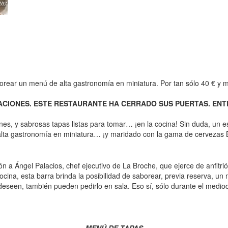
orear un menú de alta gastronomía en miniatura. Por tan sólo 40 € y 
CIONES. ESTE RESTAURANTE HA CERRADO SUS PUERTAS. ENTE
nes, y sabrosas tapas listas para tomar… ¡en la cocina! Sin duda, un es
alta gastronomía en miniatura… ¡y maridado con la gama de cervezas 
ción a Ángel Palacios, chef ejecutivo de La Broche, que ejerce de anfitr
cocina, esta barra brinda la posibilidad de saborear, previa reserva, 
deseen, también pueden pedirlo en sala. Eso sí, sólo durante el medio
MENÚ DE TAPAS