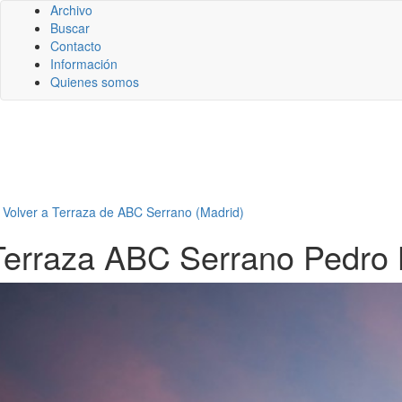
Archivo
Buscar
Contacto
Información
Quienes somos
←
Volver a Terraza de ABC Serrano (Madrid)
Terraza ABC Serrano Pedro