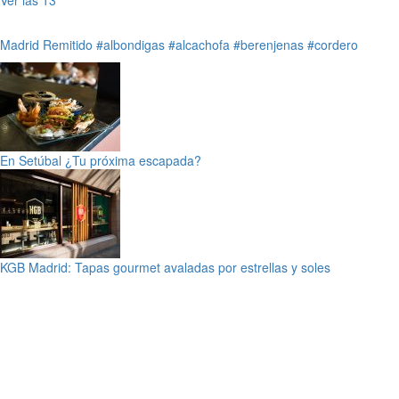
Madrid
Remitido
#albondigas
#alcachofa
#berenjenas
#cordero
En Setúbal ¿Tu próxima escapada?
KGB Madrid: Tapas gourmet avaladas por estrellas y soles