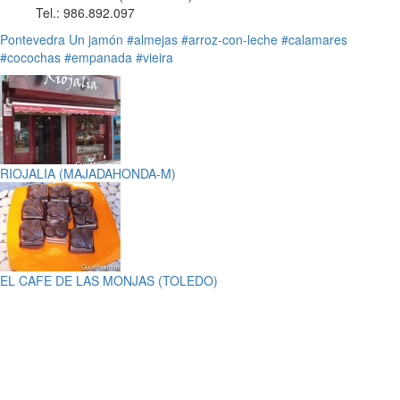
Tel.: 986.892.097
Pontevedra
Un jamón
#almejas
#arroz-con-leche
#calamares
#cocochas
#empanada
#vieira
RIOJALIA (MAJADAHONDA-M)
EL CAFE DE LAS MONJAS (TOLEDO)