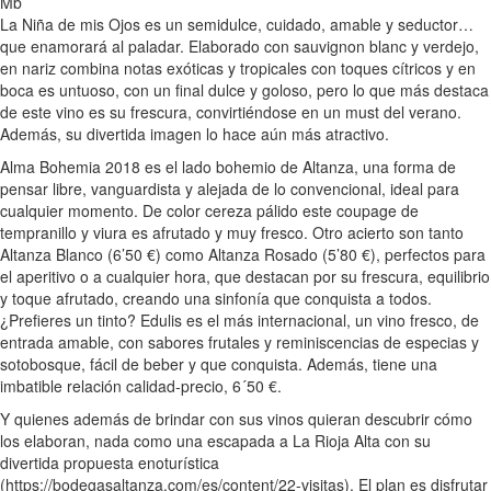
La Niña de mis Ojos es un semidulce, cuidado, amable y seductor…
que enamorará al paladar. Elaborado con sauvignon blanc y verdejo,
en nariz combina notas exóticas y tropicales con toques cítricos y en
boca es untuoso, con un final dulce y goloso, pero lo que más destaca
de este vino es su frescura, convirtiéndose en un must del verano.
Además, su divertida imagen lo hace aún más atractivo.
Alma Bohemia 2018 es el lado bohemio de Altanza, una forma de
pensar libre, vanguardista y alejada de lo convencional, ideal para
cualquier momento. De color cereza pálido este coupage de
tempranillo y viura es afrutado y muy fresco. Otro acierto son tanto
Altanza Blanco (6’50 €) como Altanza Rosado (5’80 €), perfectos para
el aperitivo o a cualquier hora, que destacan por su frescura, equilibrio
y toque afrutado, creando una sinfonía que conquista a todos.
¿Prefieres un tinto? Edulis es el más internacional, un vino fresco, de
entrada amable, con sabores frutales y reminiscencias de especias y
sotobosque, fácil de beber y que conquista. Además, tiene una
imbatible relación calidad-precio, 6´50 €.
Y quienes además de brindar con sus vinos quieran descubrir cómo
los elaboran, nada como una escapada a La Rioja Alta con su
divertida propuesta enoturística
(https://bodegasaltanza.com/es/content/22-visitas). El plan es disfrutar