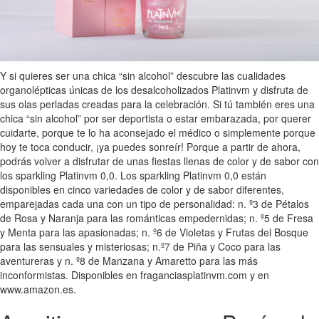
Y si quieres ser una chica “sin alcohol” descubre las cualidades
organolépticas únicas de los desalcoholizados Platinvm y disfruta de
sus olas perladas creadas para la celebración. Si tú también eres una
chica “sin alcohol” por ser deportista o estar embarazada, por querer
cuidarte, porque te lo ha aconsejado el médico o simplemente porque
hoy te toca conducir, ¡ya puedes sonreír! Porque a partir de ahora,
podrás volver a disfrutar de unas fiestas llenas de color y de sabor con
los sparkling Platinvm 0,0. Los sparkling Platinvm 0,0 están
disponibles en cinco variedades de color y de sabor diferentes,
emparejadas cada una con un tipo de personalidad: n. º3 de Pétalos
de Rosa y Naranja para las románticas empedernidas; n. º5 de Fresa
y Menta para las apasionadas; n. º6 de Violetas y Frutas del Bosque
para las sensuales y misteriosas; n.º7 de Piña y Coco para las
aventureras y n. º8 de Manzana y Amaretto para las más
inconformistas. Disponibles en fraganciasplatinvm.com y en
www.amazon.es.