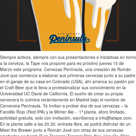
Siempre activos, siempre con sus presentaciones e iniciativas en torno
a la cerveza, la Tape nos propone para es próximo jueves 15 de
Marzo este programa. Cervezas Península, una creación de Román
Jové que comienza a elaborar sus primeras cervezas junto a su padre
en el garaje de su casa en Colorado (USA), ahí arranca su pasión por
el Craft Beer que le lleva a profesionalizar sus conocimiento en la
Universidad UC Davis de California. El sueño de crear su propia
cervecera lo culmina recientemente en Madrid bajo el nombre de
Cervecera Península. Te invitan a probar dos de sus cervezas – la
Farolillo Rojo (Red IPA) y la Winter Ale -. 1ª planta, aforo limitado,
actividad gratuita, solo con invitación, escríbenos a info@latape.com.
En la planta calle a las 20,30, entrada libre, se podrá disfrutar de un
Meet the Brewer junto a Román Jové con otras de sus cervezas
pinchadas en barril: Puro Tropical (Tropical Pale Ale), Hop On (Pale