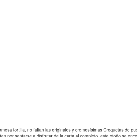
amosa tortilla, no faltan las originales y cremosísimas Croquetas de pu
en por sentarse a disfrutar de la carta al completo, este otoño se e