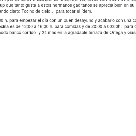
up que tanto gusta a estos hermanos gaditanos se aprecia bien en su e
tando claro: Tocino de cielo… para tocar el ídem.
30 h. para empezar el día con un buen desayuno y acabarlo con una c
 cocina es de 13:00 a 16:00 h. para comidas y de 20:00 a 00:00h.- par
ómodo banco corrido- y 24 más en la agradable terraza de Ortega y Ga