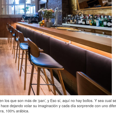
os que son más de ‘pan’, y Eso sí, aquí no hay bollos. Y sea cual sea 
ace dejando volar su imaginación y cada día sorprende con uno difere
era, 100% arábica.