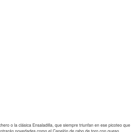
chero o la clásica Ensaladilla, que siempre triunfan en ese picoteo que
ncontrarán novedades como el Canelón de rabo de toro con queso