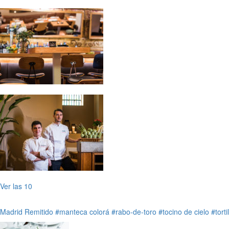
Ver las 10
Madrid
Remitido
#manteca colorá
#rabo-de-toro
#tocino de cielo
#tort