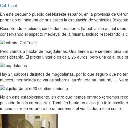
Cal Tuset
En este pequeño pueblo del Noreste español, en la provincia de Geron
permitido en ninguna de sus calles la circulación de vehículos (except
Recorriendo el mismo, casi todos forasteros (la población actual debe
conservando el aspecto medieval de la misma, incluso respetando la 
Pero vamos a hablar de magdalenas. Una tienda que se denomina «magd
considerable. El precio unitario es de 2,25 euros, pero una caja, que 
Hay 24 sabores distintos de magdalenas, por lo que seguro que no te
nueces, mermelada de varios sabores, turrón, crema, natural, … No s
No en este establecimiento, en otro que hemos entrado (creemos record
pescadería o la carnecería). También había un aviso (un folio escrito 
mucho calor en verano o no entendemos el ventilador a este costo.