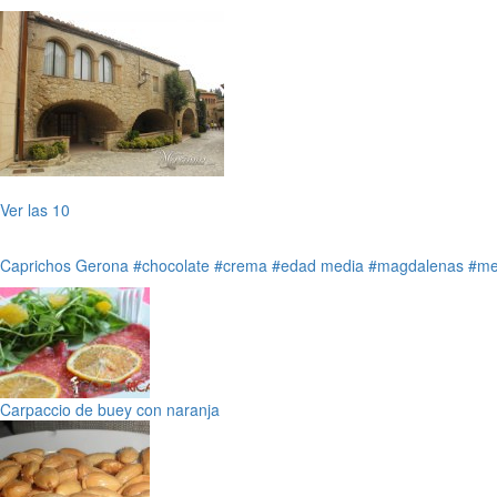
Ver las 10
Caprichos
Gerona
#chocolate
#crema
#edad media
#magdalenas
#me
Carpaccio de buey con naranja