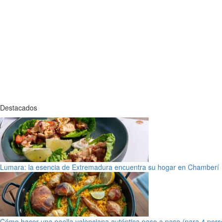
Destacados
Lumara: la esencia de Extremadura encuentra su hogar en Chamberí
Cómo hacer una paella valenciana auténtica paso a paso (para 4 pers