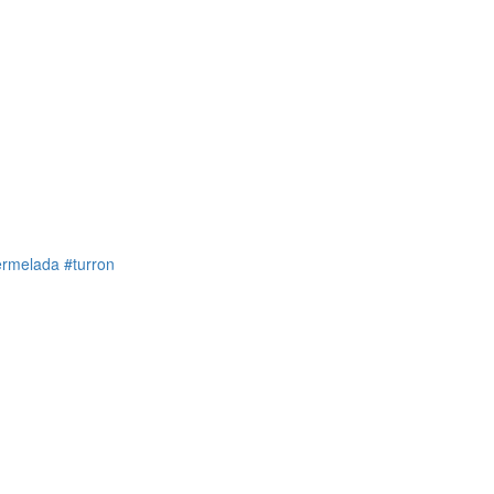
rmelada
#turron