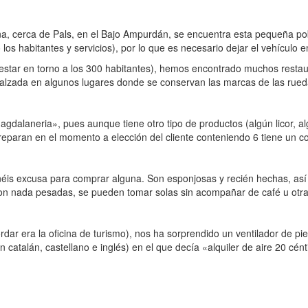
a, cerca de Pals, en el Bajo Ampurdán, se encuentra esta pequeña pob
o los habitantes y servicios), por lo que es necesario dejar el vehícul
 estar en torno a los 300 habitantes), hemos encontrado muchos restau
calzada en algunos lugares donde se conservan las marcas de las rued
alaneria», pues aunque tiene otro tipo de productos (algún licor, a
preparan en el momento a elección del cliente conteniendo 6 tiene un c
néis excusa para comprar alguna. Son esponjosas y recién hechas, as
on nada pesadas, se pueden tomar solas sin acompañar de café u otra
ar era la oficina de turismo), nos ha sorprendido un ventilador de pi
en catalán, castellano e inglés) en el que decía «alquiler de aire 20 c