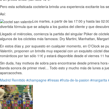
Pero esta sofisticada coctelería brinda una experiencia excitante los s
Así:
Los martes, a partir de las 17:00 y hasta las 02
divertida fórmula que se adapta a los gustos del cliente y que descubr
Llegado el miércoles, comienza la partida del singular Póker de cóctel
algunos de los cócteles más famosos: Dry Martini, Manhattan, Margarit
En estos días y, por supuesto en cualquier momento, en O’Clock se pu
Valentín, proponen un brindis muy especial con un exquisito cóctel dise
románticos por tan sólo 11€ y estará disponible desde el viernes 11 ha
Sin duda, hay motivos de sobra para encontrarse desde primera hora de
banda sonora de primer nivel… Todo esto y mucho más de lunes a juev
aparcacoches.
Madrid
Remitido
#champagne
#fresas
#fruta-de-la-pasion
#margarita