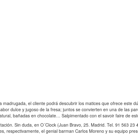
la madrugada, el cliente podrá descubrir los matices que ofrece este d
l sabor dulce y jugoso de la fresa; juntos se convierten en una de las 
tural, bañadas en chocolate… Salpimentado con el savoir faire de este
ación. Sin duda, en O´Clock (Juan Bravo, 25. Madrid. Tel. 91 563 23 49.
les, respectivamente, el genial barman Carlos Moreno y su equipo pr