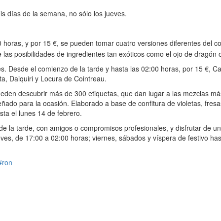
eis días de la semana, no sólo los jueves.
:00 horas, y por 15 €, se pueden tomar cuatro versiones diferentes d
e las posibilidades de ingredientes tan exóticos como el ojo de dragón 
es. Desde el comienzo de la tarde y hasta las 02:00 horas, por 15 €, C
a, Daiquiri y Locura de Cointreau.
eden descubrir más de 300 etiquetas, que dan lugar a las mezclas más
ñado para la ocasión. Elaborado a base de confitura de violetas, fresas
sta el lunes 14 de febrero.
 la tarde, con amigos o compromisos profesionales, y disfrutar de una 
es, de 17:00 a 02:00 horas; viernes, sábados y víspera de festivo h
#ron