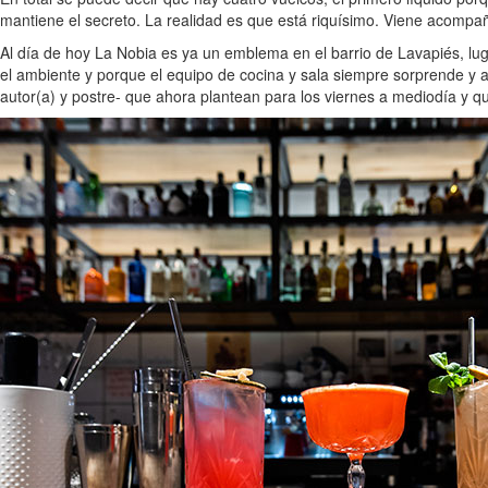
mantiene el secreto. La realidad es que está riquísimo. Viene acompañ
Al día de hoy La Nobia es ya un emblema en el barrio de Lavapiés, l
el ambiente y porque el equipo de cocina y sala siempre sorprende y a
autor(a) y postre- que ahora plantean para los viernes a mediodía y qu