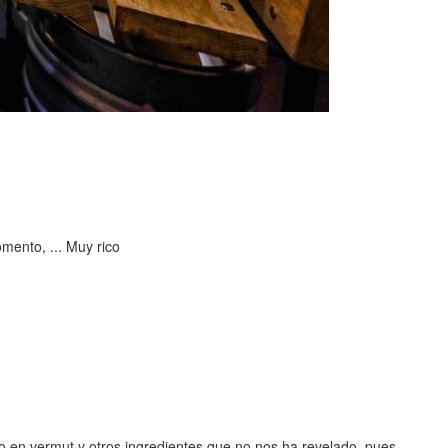
mento, ... Muy rico
do en vermut y otros ingredientes que no nos ha revelado, pues