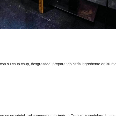
 con su chup chup, desgrasado, preparando cada ingrediente en su mo
rque es un cóctel, «el vermood» que Andrea Curello, la coctelera, basa