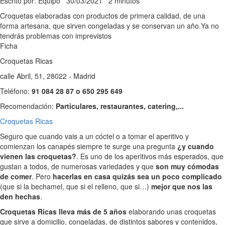
Escrito por: Equipo
30/03/2021
2 minutos
Croquetas elaboradas con productos de primera calidad, de una
forma artesana, que sirven congeladas y se conservan un año.Ya no
tendrás problemas con imprevistos
Ficha
Croquetas Ricas
calle Abril, 51, 28022 - Madrid
Teléfono:
91 084 28 87 o 650 295 649
Recomendación:
Particulares, restaurantes, catering,...
Croquetas Ricas
Seguro que cuando vais a un cóctel o a tomar el aperitivo y
comienzan los canapés siempre te surge una pregunta
¿y cuando
vienen las croquetas?
. Es uno de los aperitivos más esperados, que
gustan a todos, de numerosas variedades y que
son muy cómodas
de comer
. Pero
hacerlas en casa quizás sea un poco complicado
(que si la bechamel, que si el relleno, que si…)
mejor que nos las
den hechas
.
Croquetas Ricas lleva más de 5 años
elaborando unas croquetas
que sirve a domicilio, congeladas, de distintos sabores y contenidos,