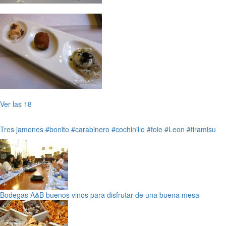
Ver las 18
Tres jamones
#bonito
#carabinero
#cochinillo
#foie
#Leon
#tiramisu
Bodegas A&B buenos vinos para disfrutar de una buena mesa