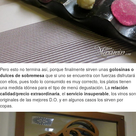
Pero esto no termina así, porque finalmente sirven unas
golosinas o
dulces de sobremesa
que si uno se encuentra con fuerzas disfrutará
con ellos, pues todo lo consumido es muy correcto, los platos tienen
una medida idónea para el tipo de menú degustación. La
relación
calidad/precio extraordinaria
, el
servicio insuperable
, los vinos son
originales de las mejores D.O. y en algunos casos los sirven por
copas.