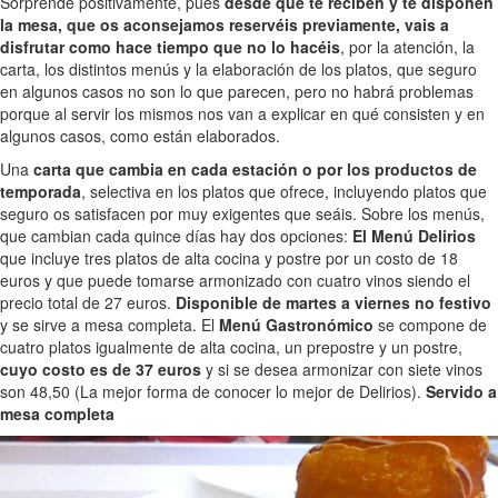
Sorprende positivamente, pues
desde que te reciben y te disponen
la mesa, que os aconsejamos reservéis previamente, vais a
disfrutar como hace tiempo que no lo hacéis
, por la atención, la
carta, los distintos menús y la elaboración de los platos, que seguro
en algunos casos no son lo que parecen, pero no habrá problemas
porque al servir los mismos nos van a explicar en qué consisten y en
algunos casos, como están elaborados.
Una
carta que cambia en cada estación o por los productos de
temporada
, selectiva en los platos que ofrece, incluyendo platos que
seguro os satisfacen por muy exigentes que seáis. Sobre los menús,
que cambian cada quince días hay dos opciones:
El Menú Delirios
que incluye tres platos de alta cocina y postre por un costo de 18
euros y que puede tomarse armonizado con cuatro vinos siendo el
precio total de 27 euros.
Disponible de martes a viernes no festivo
y se sirve a mesa completa. El
Menú Gastronómico
se compone de
cuatro platos igualmente de alta cocina, un prepostre y un postre,
cuyo costo es de 37 euros
y si se desea armonizar con siete vinos
son 48,50 (La mejor forma de conocer lo mejor de Delirios).
Servido a
mesa completa