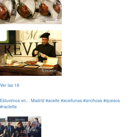
Ver las 18
Estuvimos en...
Madrid
#aceite
#aceitunas
#anchoas
#quesos
#raclette