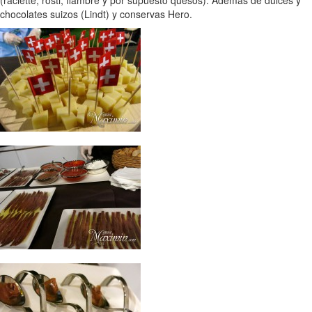
(raclette, rösti, fiambre y por supuesto quesos). Además de dulces y
chocolates suizos (Lindt) y conservas Hero.