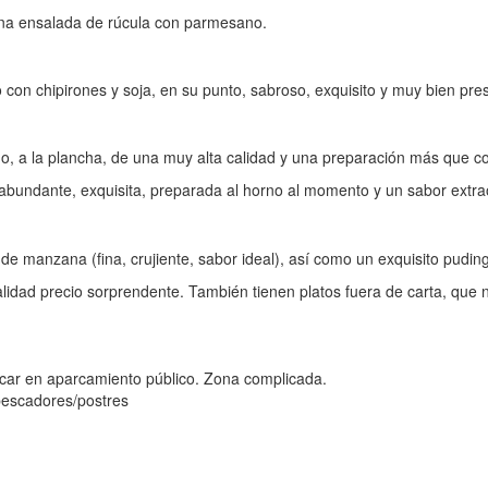
 una ensalada de rúcula con parmesano.
con chipirones y soja, en su punto, sabroso, exquisito y muy bien pre
do, a la plancha, de una muy alta calidad y una preparación más que co
ue abundante, exquisita, preparada al horno al momento y un sabor extra
 de manzana (fina, crujiente, sabor ideal), así como un exquisito pudi
lidad precio sorprendente. También tienen platos fuera de carta, que 
rcar en aparcamiento público. Zona complicada.
pescadores/postres