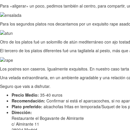
Para «aligerar» un poco, pedimos también al centro, para compartir,
Para los segundos platos nos decantamos por un exquisito rape asado 
Otro de los platos fué un solomillo de atún mediterráneo con ajo tosta
El tercero de los platos diferentes fué una tagliatela al pesto, más q
Los postres son caseros. Igualmente exquisitos. En nuestro caso tarta
Una velada extraordinaria, en un ambiente agradable y una relación ca
Seguro que vais a disfrutar.
Precio Medio:
35-40 euros
Recomendación:
Confirmar si está el aparcacoches, si no apa
Plato preferido:
alcachofas fritas en temporada/Suquet de los 
Dirección:
Restaurante el Bogavante de Almirante
c/ Almirante 11
28004 Madrid