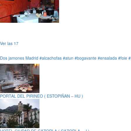
Ver las 17
Dos jamones
Madrid
#alcachofas
#atun
#bogavante
#ensalada
#foie
#
PORTAL DEL PIRINEO ( ESTOPIÑAN – HU )
HOTEL CIUDAD DE CAZORLA ( CAZORLA – J )