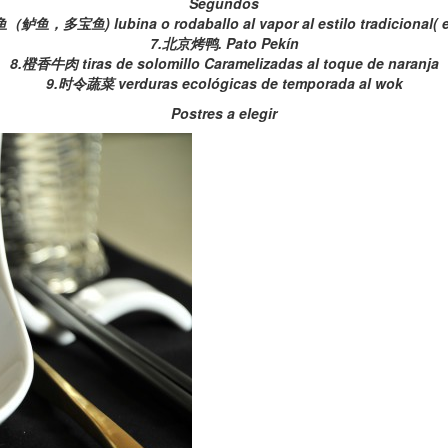
Segundos
（鲈鱼，多宝鱼) lubina o rodaballo al vapor al estilo tradicional( 
7.北京烤鸭. Pato Pekín
8.橙香牛肉 tiras de solomillo Caramelizadas al toque de naranja
9.时令蔬菜 verduras ecológicas de temporada al wok
Postres a elegir