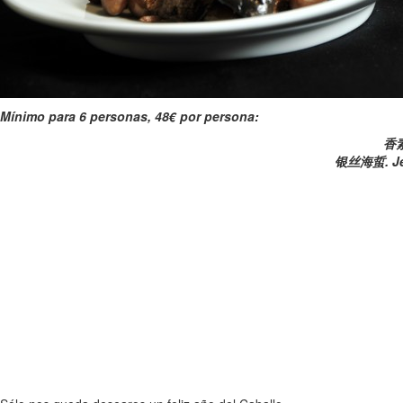
Mínimo para 6 personas, 48€ por persona:
香素百
银丝海蜇. Jell