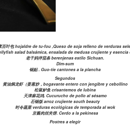
叶包 hojaldre de tu-fou ,Queso de soja relleno de verduras sel
yfish salad balsámica, ensalada de medusa crujiente y esencia
老干妈伴茄条 berenjenas estilo Sichuan.
Dim-sum
锅贴 . Guo-tie cantones a la plancha
Segundos
黄油焗龙虾（姜葱炒，bogavante entero con jengibre y cebollino
松鼠鲈鱼 crisantemos de lubina
天津麻花鸡. Cucurucho de pollo al sésamo
石锅饭 arroz crujiente south beauty
时令蔬菜 verduras ecológicas de temporada al wok
京酱肉丝夹饼. Cerdo a la pekinesa
Postres a elegir