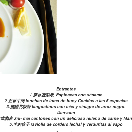
Entrantes
1.麻香菠菜墩. Espinacas con sésamo
2.五香牛肉 lonchas de lomo de buey Cocidas a las 5 especias
3.蜜醋北极虾 langostinos con miel y vinagre de arroz negro.
Dim-sum
式烧麦 Xiu- mai cantones con un delicioso relleno de carne y Mar
5.羊肉饺子 raviolis de cordero lechal y verduritas al vapo