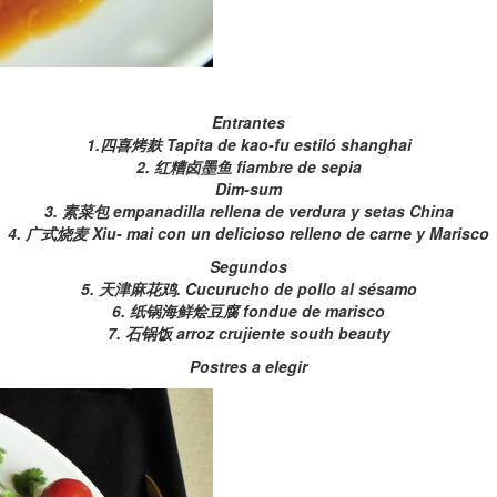
Entrantes
1.四喜烤麸 Tapita de kao-fu estiló shanghai
2. 红糟卤墨鱼 fiambre de sepia
Dim-sum
3. 素菜包 empanadilla rellena de verdura y setas China
4. 广式烧麦 Xiu- mai con un delicioso relleno de carne y Marisco
Segundos
5. 天津麻花鸡. Cucurucho de pollo al sésamo
6. 纸锅海鲜烩豆腐 fondue de marisco
7. 石锅饭 arroz crujiente south beauty
Postres a elegir