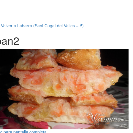
←
Volver a Labarra (Sant Cugat del Valles – B)
pan2
ic para pantalla completa