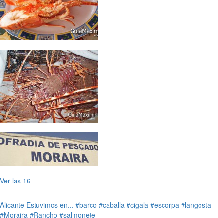
Ver las 16
Alicante
Estuvimos en...
#barco
#caballa
#cigala
#escorpa
#langosta
#Moraira
#Rancho
#salmonete