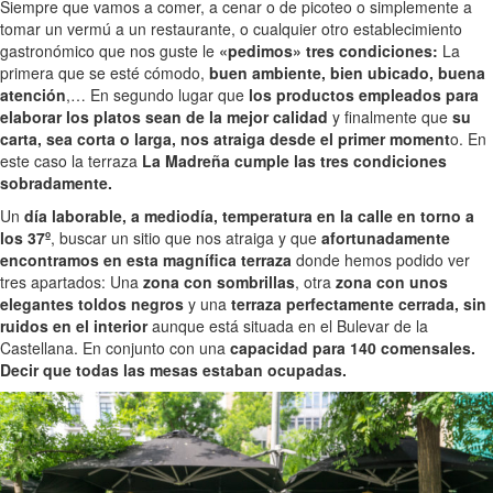
Siempre que vamos a comer, a cenar o de picoteo o simplemente a
tomar un vermú a un restaurante, o cualquier otro establecimiento
gastronómico que nos guste le
«pedimos» tres condiciones:
La
primera que se esté cómodo,
buen ambiente, bien ubicado, buena
atención
,… En segundo lugar que
los productos empleados para
elaborar los platos sean de la mejor calidad
y finalmente que
su
carta, sea corta o larga, nos atraiga desde el primer moment
o. En
este caso la terraza
La Madreña cumple las tres condiciones
sobradamente.
Un
día laborable, a mediodía, temperatura en la calle en torno a
los 37º
, buscar un sitio que nos atraiga y que
afortunadamente
encontramos en esta magnífica terraza
donde hemos podido ver
tres apartados: Una
zona con sombrillas
, otra
zona con unos
elegantes toldos negros
y una
terraza perfectamente cerrada, sin
ruidos en el interior
aunque está situada en el Bulevar de la
Castellana. En conjunto con una
capacidad para 140 comensales.
Decir que todas las mesas estaban ocupadas.