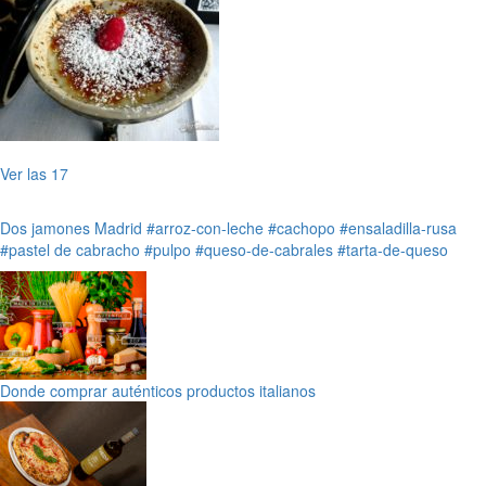
Ver las 17
Dos jamones
Madrid
#arroz-con-leche
#cachopo
#ensaladilla-rusa
#pastel de cabracho
#pulpo
#queso-de-cabrales
#tarta-de-queso
Donde comprar auténticos productos italianos