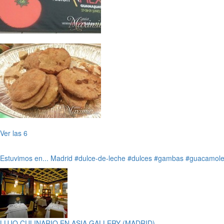
Ver las 6
Estuvimos en...
Madrid
#dulce-de-leche
#dulces
#gambas
#guacamol
LUJO CULINARIO EN ASIA GALLERY (MADRID)