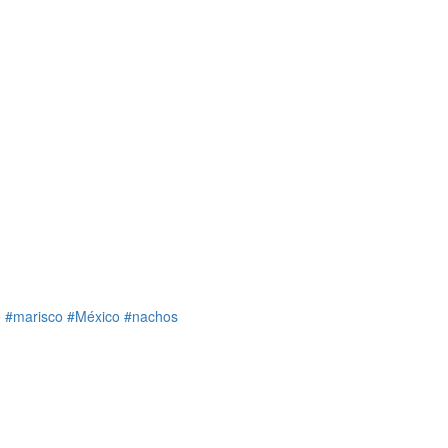
e
#marisco
#México
#nachos