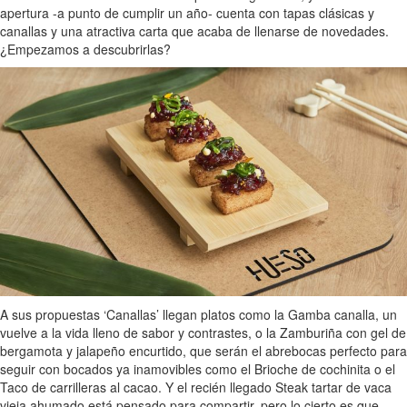
apertura -a punto de cumplir un año- cuenta con tapas clásicas y
canallas y una atractiva carta que acaba de llenarse de novedades.
¿Empezamos a descubrirlas?
A sus propuestas ‘Canallas’ llegan platos como la Gamba canalla, un
vuelve a la vida lleno de sabor y contrastes, o la Zamburiña con gel de
bergamota y jalapeño encurtido, que serán el abrebocas perfecto para
seguir con bocados ya inamovibles como el Brioche de cochinita o el
Taco de carrilleras al cacao. Y el recién llegado Steak tartar de vaca
vieja ahumado está pensado para compartir, pero lo cierto es que