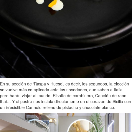
En su sección de ‘Raspa y Hueso’, es decir, los segundos, la elección
se vuelve más complicada ante las novedades, que saben a Italia
pero harán viajar al mundo: Risotto de carabinero, Canelón de rabo
thai… Y el postre nos instala directamente en el corazón de Sicilia con
un irresistible Cannolo relleno de pistacho y chocolate blanco.