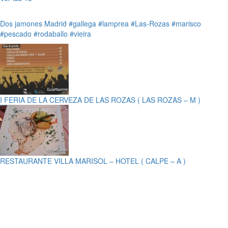
Dos jamones
Madrid
#gallega
#lamprea
#Las-Rozas
#marisco
#pescado
#rodaballo
#vieira
I FERIA DE LA CERVEZA DE LAS ROZAS ( LAS ROZAS – M )
RESTAURANTE VILLA MARISOL – HOTEL ( CALPE – A )