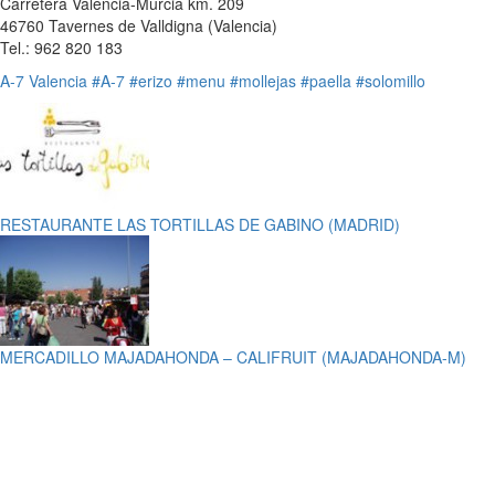
Carretera Valencia-Murcia km. 209
46760 Tavernes de Valldigna (Valencia)
Tel.: 962 820 183
A-7
Valencia
#A-7
#erizo
#menu
#mollejas
#paella
#solomillo
RESTAURANTE LAS TORTILLAS DE GABINO (MADRID)
MERCADILLO MAJADAHONDA – CALIFRUIT (MAJADAHONDA-M)