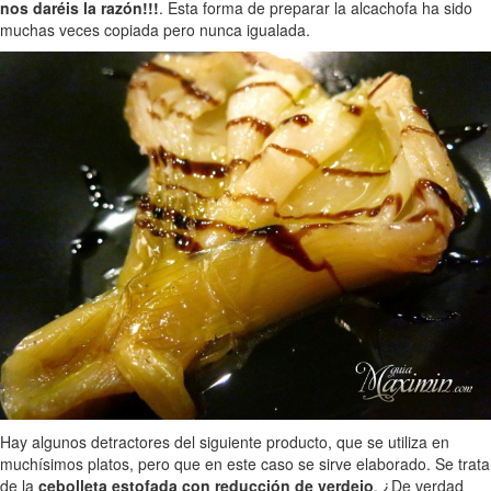
nos daréis la razón!!!
. Esta forma de preparar la alcachofa ha sido
muchas veces copiada pero nunca igualada.
Hay algunos detractores del siguiente producto, que se utiliza en
muchísimos platos, pero que en este caso se sirve elaborado. Se trata
de la
cebolleta estofada con reducción de verdejo
. ¿De verdad