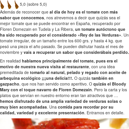
5,0 (sobre 5,0)
Además de reconocer que
al día de hoy es el tomate con más
sabor que conocemos
, nos atrevemos a decir que quizás sea el
mejor tomate que se puede encontrar en España, recuperado por
Floren Domezain en Tudela y La Ribera,
un tomate autóctono que
ha sido recuperado por el considerado «Rey de las Verduras»
. Un
tomate irregular, de un tamaño entre los 600 grs. y hasta 4 kg. que
pesó una pieza el año pasado. Se pueden disfrutar hasta el mes de
noviembre y
vais a recuperar un sabor que considerábais perdido.
En realidad
hablamos principalmente del tomate, pues era el
motivo de nuestra nueva visita al restaurante
, con una idea
premeditada de
tomarlo al natural, pelado y regado con aceite de
arbequina ecológico ¡¡¡una delicia!!!.
O quizás
también en
gazpacho
, que nos han servido como aperitivo. O
quizás el Bloody
Mary con el toque navarro de Floren Domezain
. Pero la carta y los
platos que servían en nuestro entorno eran tan atractivos que …
hemos disfrutado de una amplia variedad de verduras solas o
muy bien acompañadas
. Una
comida para recordar por su
calidad, variedad y excelente presentación
. Entramos en detalle.