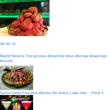
Ver las 16
Madrid
Navarra
Tres jamones
#alcachofa
#atun
#borraja
#esparrago
#tomate
Quince platos fríos para disfrutar del verano y algo más… (Parte I)