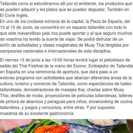
Tailandia como si estuviéramos allí por el ambiente, los productos que
se pueden adquirir y los platos que se pueden degustar. También en
El Corte Inglés.
En uno de los cnclaves icónicos de la capital, la Plaza de España,.del
13 al 15 de Junio, se convertirá en un espacio tailandés con todo lo
que este mavarvilloso pais nos puede aportar y al que seguro muchos
de vosotros ha tenido la suerte de viajar. Se podrá disfrutar de un
sinfín de actividades y clases magistrales de Muay Thai dirigidas por
campeones nacionales e internacionales de esta disciplina.
El viernes 13 de junio a las 13:00 horas tendrá lugar el pistoletazo de
salida del Thai Festival de la mano del Excmo. Embajador de Tailandia
en España en una ceremonia de apertura, que dará paso a un
extenso programa con actividades que abarcan diferentes áreas de la
cultura, turismo y comercio de Tailandia, como espectáculos de bailes
tailandeses, demostraciones de masajes thai, charlas sobre Muay
Thai, desfiles de moda, proyecciones de películas tailandesas, talleres
de pintura de abanicos y paraguas para niños, showcooking de cocina
tailandesa, y juegos y concursos, entre otras. Y por supuesto
muestras de su excelente gastronomía.