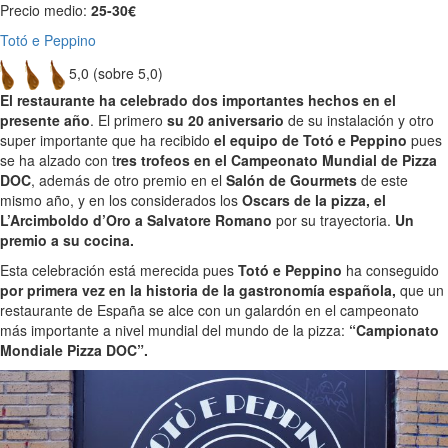
Precio medio:
25-30€
Totó e Peppino
5,0 (sobre 5,0)
El restaurante ha celebrado dos importantes hechos en el
presente año
. El primero
su 20 aniversario
de su instalación y otro
super importante que ha recibido
el equipo de Totó e Peppino
pues
se ha alzado con t
res trofeos en el Campeonato Mundial de Pizza
DOC
, además de otro premio en el
Salón de Gourmets
de este
mismo año, y en los considerados los
Oscars de la pizza, el
L’Arcimboldo d’Oro a Salvatore Romano
por su trayectoria.
Un
premio a su cocina.
Esta celebración está merecida pues
Totó e Peppino
ha conseguido
por primera vez en la historia de la gastronomía española,
que un
restaurante de España se alce con un galardón en el campeonato
más importante a nivel mundial del mundo de la pizza:
“Campionato
Mondiale Pizza DOC”.