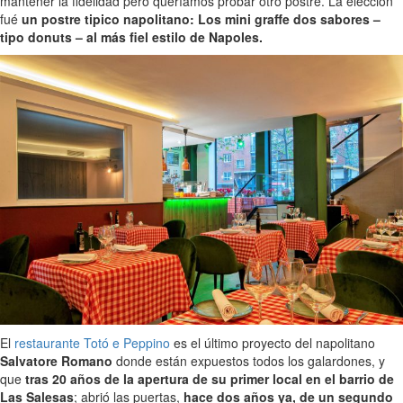
mantener la fidelidad pero queríamos probar otro postre. La elección
fué
un postre tipico napolitano: Los mini graffe dos sabores –
tipo donuts – al más fiel estilo de Napoles.
El
restaurante Totó e Peppino
es el último proyecto del napolitano
Salvatore Romano
donde están expuestos todos los galardones, y
que
tras 20 años de la apertura de su primer local en el barrio de
Las Salesas
; abrió las puertas,
hace dos años ya, de un segundo