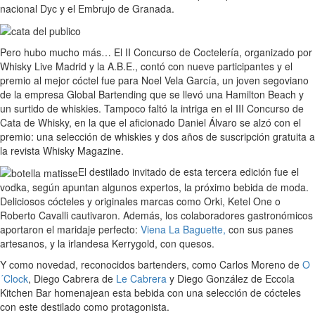
nacional Dyc y el Embrujo de Granada.
Pero hubo mucho más… El II Concurso de Coctelería, organizado por
Whisky Live Madrid y la A.B.E., contó con nueve participantes y el
premio al mejor cóctel fue para Noel Vela García, un joven segoviano
de la empresa Global Bartending que se llevó una Hamilton Beach y
un surtido de whiskies. Tampoco faltó la intriga en el III Concurso de
Cata de Whisky, en la que el aficionado Daniel Álvaro se alzó con el
premio: una selección de whiskies y dos años de suscripción gratuita a
la revista Whisky Magazine.
El destilado invitado de esta tercera edición fue el
vodka, según apuntan algunos expertos, la próximo bebida de moda.
Deliciosos cócteles y originales marcas como Orki, Ketel One o
Roberto Cavalli cautivaron. Además, los colaboradores gastronómicos
aportaron el maridaje perfecto:
Viena La Baguette,
con sus panes
artesanos, y la irlandesa Kerrygold, con quesos.
Y como novedad, reconocidos bartenders, como Carlos Moreno de
O
´Clock
, Diego Cabrera de
Le Cabrera
y Diego González de Eccola
Kitchen Bar homenajean esta bebida con una selección de cócteles
con este destilado como protagonista.