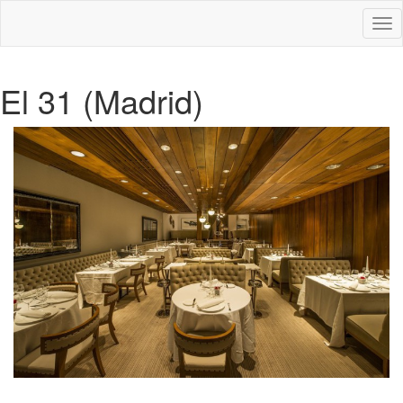
Des
nav
El 31 (Madrid)