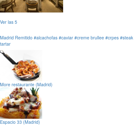
Ver las 5
Madrid
Remitido
#alcachofas
#caviar
#creme brullee
#crpes
#steak
tartar
More restaurante (Madrid)
Espacio 33 (Madrid)