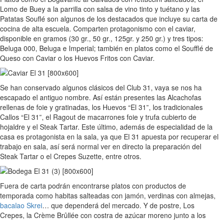
Lomo de Buey a la parrilla con salsa de vino tinto y tuétano y las
Patatas Souflé son algunos de los destacados que incluye su carta de
cocina de alta escuela. Comparten protagonismo con el caviar,
disponible en gramos (30 gr., 50 gr., 125gr. y 250 gr.) y tres tipos:
Beluga 000, Beluga e Imperial; también en platos como el Soufflé de
Queso con Caviar o los Huevos Fritos con Caviar.
Se han conservado algunos clásicos del Club 31, vaya se nos ha
escapado el antiguo nombre. Así están presentes las Alcachofas
rellenas de foie y gratinadas, los Huevos “El 31”, los tradicionales
Callos “El 31”, el Ragout de macarrones foie y trufa cubierto de
hojaldre y el Steak Tartar. Este último, además de especialidad de la
casa es protagonista en la sala, ya que El 31 apuesta por recuperar el
trabajo en sala, así será normal ver en directo la preparación del
Steak Tartar o el Crepes Suzette, entre otros.
Fuera de carta podrán encontrarse platos con productos de
temporada como habitas salteadas con jamón, verdinas con almejas,
bacalao Skrei
… que dependerá del mercado. Y de postre, Los
Crepes, la Crème Brûllée con costra de azúcar moreno junto a los