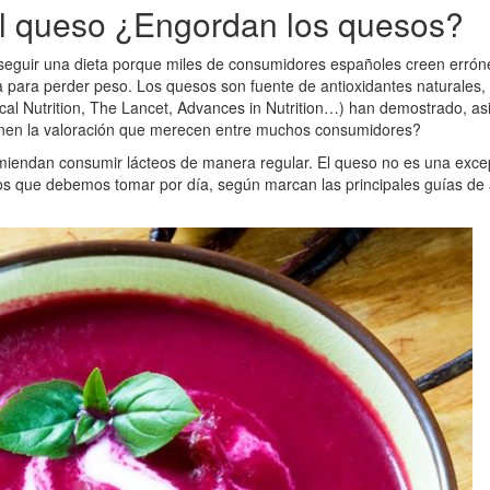
el queso ¿Engordan los quesos?
seguir una dieta porque miles de consumidores españoles creen erró
 para perder peso. Los quesos son fuente de antioxidantes naturales, p
ical Nutrition, The Lancet, Advances in Nutrition…) han demostrado, as
enen la valoración que merecen entre muchos consumidores?
miendan consumir lácteos de manera regular. El queso no es una excepci
ácteos que debemos tomar por día, según marcan las principales guías d