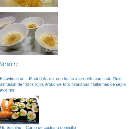
Ver las 17
Estuvimos en...
Madrid
#arroz-con-leche
#corderito confitado
#foie
#infusión de frutos rojos
#rabo-de-toro
#sardinas
#tallarines de sepia
#vieiras
Go Sushing – Curso de cocina a domicilio