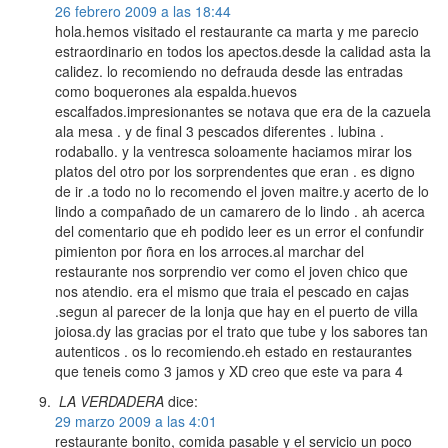
26 febrero 2009 a las 18:44
hola.hemos visitado el restaurante ca marta y me parecio
estraordinario en todos los apectos.desde la calidad asta la
calidez. lo recomiendo no defrauda desde las entradas
como boquerones ala espalda.huevos
escalfados.impresionantes se notava que era de la cazuela
ala mesa . y de final 3 pescados diferentes . lubina .
rodaballo. y la ventresca soloamente haciamos mirar los
platos del otro por los sorprendentes que eran . es digno
de ir .a todo no lo recomendo el joven maitre.y acerto de lo
lindo a compañado de un camarero de lo lindo . ah acerca
del comentario que eh podido leer es un error el confundir
pimienton por ñora en los arroces.al marchar del
restaurante nos sorprendio ver como el joven chico que
nos atendio. era el mismo que traia el pescado en cajas
.segun al parecer de la lonja que hay en el puerto de villa
joiosa.dy las gracias por el trato que tube y los sabores tan
autenticos . os lo recomiendo.eh estado en restaurantes
que teneis como 3 jamos y XD creo que este va para 4
LA VERDADERA
dice:
29 marzo 2009 a las 4:01
restaurante bonito, comida pasable y el servicio un poco