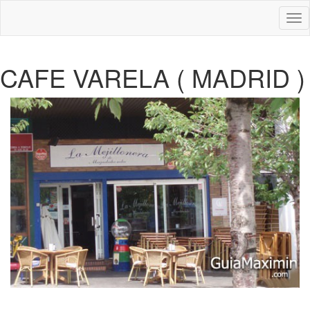
Des
nav
CAFE VARELA ( MADRID )