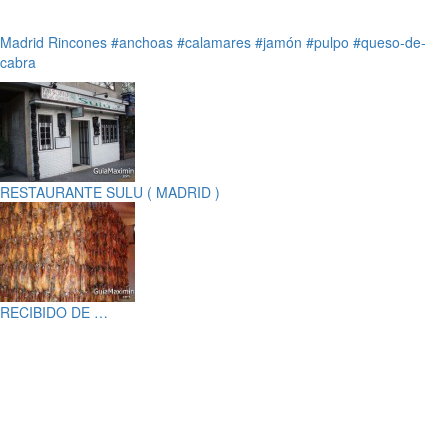
Madrid
Rincones
#anchoas
#calamares
#jamón
#pulpo
#queso-de-
cabra
RESTAURANTE SULU ( MADRID )
RECIBIDO DE …