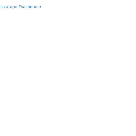
lla
#rape
#salmonete