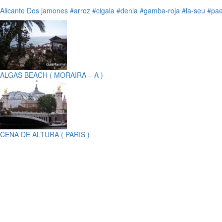
Alicante
Dos jamones
#arroz
#cigala
#denia
#gamba-roja
#la-seu
#pae
ALGAS BEACH ( MORAIRA – A )
CENA DE ALTURA ( PARIS )