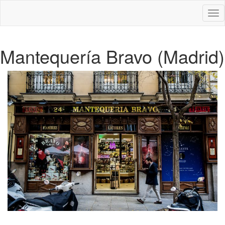
Des
nav
Mantequería Bravo (Madrid)