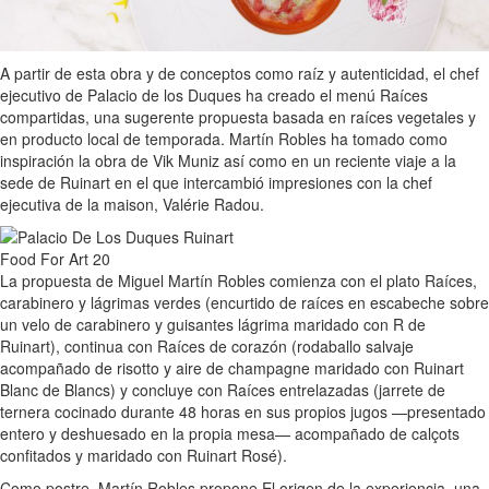
A partir de esta obra y de conceptos como raíz y autenticidad, el chef
ejecutivo de Palacio de los Duques ha creado el menú Raíces
compartidas, una sugerente propuesta basada en raíces vegetales y
en producto local de temporada. Martín Robles ha tomado como
inspiración la obra de Vik Muniz así como en un reciente viaje a la
sede de Ruinart en el que intercambió impresiones con la chef
ejecutiva de la maison, Valérie Radou.
La propuesta de Miguel Martín Robles comienza con el plato Raíces,
carabinero y lágrimas verdes (encurtido de raíces en escabeche sobre
un velo de carabinero y guisantes lágrima maridado con R de
Ruinart), continua con Raíces de corazón (rodaballo salvaje
acompañado de risotto y aire de champagne maridado con Ruinart
Blanc de Blancs) y concluye con Raíces entrelazadas (jarrete de
ternera cocinado durante 48 horas en sus propios jugos —presentado
entero y deshuesado en la propia mesa— acompañado de calçots
confitados y maridado con Ruinart Rosé).
Como postre, Martín Robles propone El origen de la experiencia, una