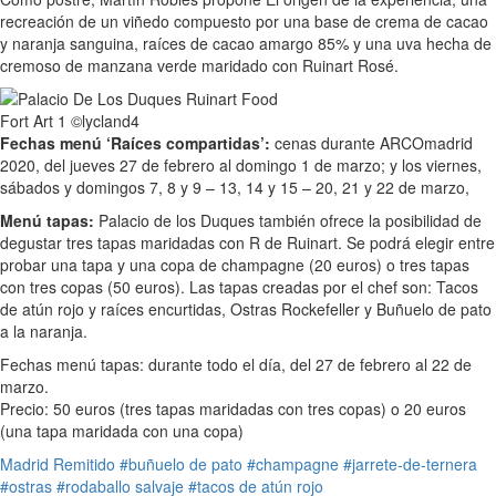
recreación de un viñedo compuesto por una base de crema de cacao
y naranja sanguina, raíces de cacao amargo 85% y una uva hecha de
cremoso de manzana verde maridado con Ruinart Rosé.
Fechas menú ‘Raíces compartidas’:
cenas durante ARCOmadrid
2020, del jueves 27 de febrero al domingo 1 de marzo; y los viernes,
sábados y domingos 7, 8 y 9 – 13, 14 y 15 – 20, 21 y 22 de marzo,
Menú tapas:
Palacio de los Duques también ofrece la posibilidad de
degustar tres tapas maridadas con R de Ruinart. Se podrá elegir entre
probar una tapa y una copa de champagne (20 euros) o tres tapas
con tres copas (50 euros). Las tapas creadas por el chef son: Tacos
de atún rojo y raíces encurtidas, Ostras Rockefeller y Buñuelo de pato
a la naranja.
Fechas menú tapas: durante todo el día, del 27 de febrero al 22 de
marzo.
Precio: 50 euros (tres tapas maridadas con tres copas) o 20 euros
(una tapa maridada con una copa)
Madrid
Remitido
#buñuelo de pato
#champagne
#jarrete-de-ternera
#ostras
#rodaballo salvaje
#tacos de atún rojo