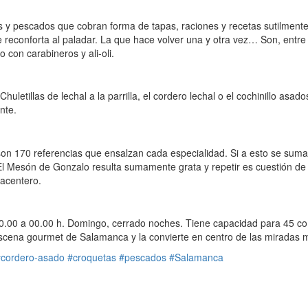
s y pescados que cobran forma de tapas, raciones y recetas sutilment
reconforta al paladar. La que hace volver una y otra vez… Son, entre 
con carabineros y ali-oli.
letillas de lechal a la parrilla, el cordero lechal o el cochinillo asad
nte.
n 170 referencias que ensalzan cada especialidad. Si a esto se suma u
 en El Mesón de Gonzalo resulta sumamente grata y repetir es cuestión
lacentero.
20.00 a 00.00 h. Domingo, cerrado noches. Tiene capacidad para 45 com
a escena gourmet de Salamanca y la convierte en centro de las miradas 
#cordero-asado
#croquetas
#pescados
#Salamanca