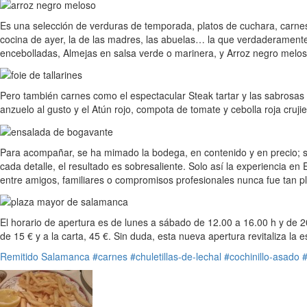
Es una selección de verduras de temporada, platos de cuchara, carne
cocina de ayer, la de las madres, las abuelas… la que verdaderamente 
encebolladas, Almejas en salsa verde o marinera, y Arroz negro meloso 
Pero también carnes como el espectacular Steak tartar y las sabrosas Chu
anzuelo al gusto y el Atún rojo, compota de tomate y cebolla roja crujie
Para acompañar, se ha mimado la bodega, en contenido y en precio; so
cada detalle, el resultado es sobresaliente. Solo así la experiencia
entre amigos, familiares o compromisos profesionales nunca fue tan p
El horario de apertura es de lunes a sábado de 12.00 a 16.00 h y de 
de 15 € y a la carta, 45 €. Sin duda, esta nueva apertura revitaliza l
Remitido
Salamanca
#carnes
#chuletillas-de-lechal
#cochinillo-asado