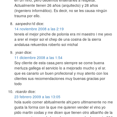
en un niño, pero debemos enseñarles a respetar.
Actualmente tienen 26 años (arquitecto) y 28 años
(ingeniero informático). Es decir, no se les causa ningún
trauma por ello.
sanpedro16
dice:
14 noviembre 2008 a las 2:19
teneis el mejor pinche de polonia era mi maestro i me yevo
a srer el mejor soi el chep de una cosina de la sierra
andalusa rekuerdos roberto soi michal
yvan
dice:
11 diciembre 2008 a las 1:54
Soy cliente de esta casa,pero siempre se come buena
merluza gallega el servicio lo a mejorado mucho y el sr.
que es canario un buen profecional y muy atento con los
clientes sus recomendaciones muy buenas gracias por
todo
ricardo
dice:
23 febrero 2009 a las 13:05
hola suelo comer abitualmente ahi,pero ultimamente no me
gusta la forma con la que me quieren vender el vino.yo
pido martin codas y me dicen que tienen otro albariño de la