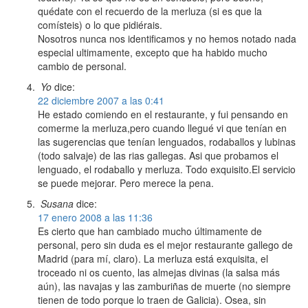
quédate con el recuerdo de la merluza (si es que la
comísteis) o lo que pidiérais.
Nosotros nunca nos identificamos y no hemos notado nada
especial ultimamente, excepto que ha habido mucho
cambio de personal.
Yo
dice:
22 diciembre 2007 a las 0:41
He estado comiendo en el restaurante, y fui pensando en
comerme la merluza,pero cuando llegué vi que tenían en
las sugerencias que tenían lenguados, rodaballos y lubinas
(todo salvaje) de las rias gallegas. Asi que probamos el
lenguado, el rodaballo y merluza. Todo exquisito.El servicio
se puede mejorar. Pero merece la pena.
Susana
dice:
17 enero 2008 a las 11:36
Es cierto que han cambiado mucho últimamente de
personal, pero sin duda es el mejor restaurante gallego de
Madrid (para mí, claro). La merluza está exquisita, el
troceado ni os cuento, las almejas divinas (la salsa más
aún), las navajas y las zamburiñas de muerte (no siempre
tienen de todo porque lo traen de Galicia). Osea, sin