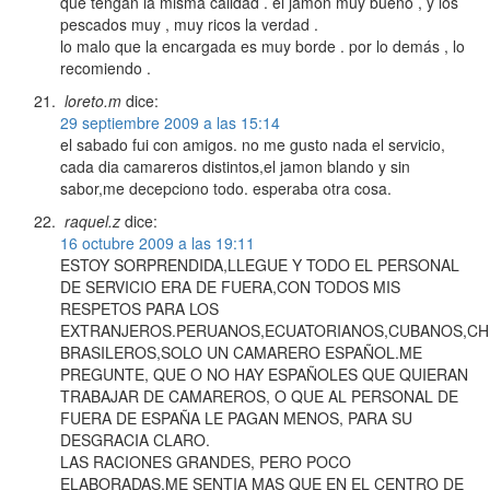
que tengan la misma calidad . el jamón muy bueno , y los
pescados muy , muy ricos la verdad .
lo malo que la encargada es muy borde . por lo demás , lo
recomiendo .
loreto.m
dice:
29 septiembre 2009 a las 15:14
el sabado fui con amigos. no me gusto nada el servicio,
cada dia camareros distintos,el jamon blando y sin
sabor,me decepciono todo. esperaba otra cosa.
raquel.z
dice:
16 octubre 2009 a las 19:11
ESTOY SORPRENDIDA,LLEGUE Y TODO EL PERSONAL
DE SERVICIO ERA DE FUERA,CON TODOS MIS
RESPETOS PARA LOS
EXTRANJEROS.PERUANOS,ECUATORIANOS,CUBANOS,CH
BRASILEROS,SOLO UN CAMARERO ESPAÑOL.ME
PREGUNTE, QUE O NO HAY ESPAÑOLES QUE QUIERAN
TRABAJAR DE CAMAREROS, O QUE AL PERSONAL DE
FUERA DE ESPAÑA LE PAGAN MENOS, PARA SU
DESGRACIA CLARO.
LAS RACIONES GRANDES, PERO POCO
ELABORADAS.ME SENTIA MAS QUE EN EL CENTRO DE