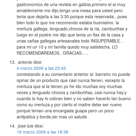
gastronomico de una revista en galicia.primero el sr.muy
amablemente me dijo,tengo una mesa para usted pero
tenia que dejarla a las 3:30 porque esta reservada , pues
bien todo lo que me recomendo estaba buenisimo. la
merluza gallega, lenguado,chocos de la ria, zamburiñas y
luego en el postre me dijo que tenia un flax de la casa y
unas cañas gallegas artesanales todo INSUPERABLE ,
para mi un 10 y mi familia quedo muy satisfecha. LO
RECOMENDAREMOS.. GRACIAS…..
antonio
dice:
4 marzo 2009 a las 23:45
contestando a su comentario anterior sr. barreiro no puede
opinar de un producto que casi nunca tienen, escepto la
merluza que si la tienen.yo he ido muchas voy muchas
veces y lenguado chocos y zamburiñas, casi nunca hay.y
cuando lo hay lo cobran bien y no saben hacerlo tan bueno
como su merluza.y por cierto el maitre debe ser nuevo
porque tenian una encargada guapa pero un poco
antipatica y borde,sin mas un saludo
jose luis
dice:
19 marzo 2009 a las 18:36