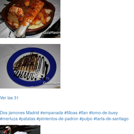
Ver las 31
Dos jamones
Madrid
#empanada
#filloas
#flan
#lomo-de-buey
#merluza
#patatas
#pimientos-de-padron
#pulpo
#tarta-de-santiago