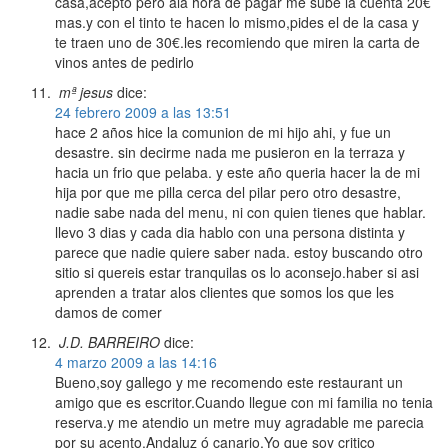
casa,acepto pero ala hora de pagar me sube la cuenta 20€
mas.y con el tinto te hacen lo mismo,pides el de la casa y
te traen uno de 30€.les recomiendo que miren la carta de
vinos antes de pedirlo
mª jesus
dice:
24 febrero 2009 a las 13:51
hace 2 años hice la comunion de mi hijo ahi, y fue un
desastre. sin decirme nada me pusieron en la terraza y
hacia un frio que pelaba. y este año queria hacer la de mi
hija por que me pilla cerca del pilar pero otro desastre,
nadie sabe nada del menu, ni con quien tienes que hablar.
llevo 3 dias y cada dia hablo con una persona distinta y
parece que nadie quiere saber nada. estoy buscando otro
sitio si quereis estar tranquilas os lo aconsejo.haber si asi
aprenden a tratar alos clientes que somos los que les
damos de comer
J.D. BARREIRO
dice:
4 marzo 2009 a las 14:16
Bueno,soy gallego y me recomendo este restaurant un
amigo que es escritor.Cuando llegue con mi familia no tenia
reserva.y me atendio un metre muy agradable me parecia
por su acento,Andaluz ó canario.Yo que soy critico