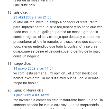
reservar la mesa «in situ».
Que disfrutéis.
luis
dice:
23 abril 2009 a las 21:38
el otro dia me invito un amigo a conocer el restaurante
para impresionarme. el sitio feo,rustico y no tiene que ver
nada con un buen gallego. parece un meson grande.la
comida regular, el servicio deja que desear.y cuando me
presentaron al jefe lo remato. chulesco,cree que sabe de
todo, (tengo entendido que todo lo contrario),y se cree
guapo.que se peine el peluquin.bueno dentro de lo malo
cerre un negocio.
diego
dice:
14 mayo 2009 a las 11:04
yo comí esta semana . mi opinión , el jamón ibérico de
bellota excelente , la merluza muy buena , de lo demás
mejor no hablar
ignacio ybarra
dice:
1 julio 2009 a las 14:33
me invitaron a comer en este restaurante hace un año . la
semana pasada he vuelto otra vez . me ha sorprendido