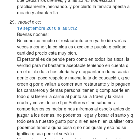
que pedian los clientes, y a las 23,45 nos estaban
practicamente ,hechando. y por cierto la terraza apesta a
meado y alcantarrilla.
raquel
dice:
19 septiembre 2010 a las 3:12
Buenas noches:
No conozco mucho el restaurante pero ya he ido varias
veces a comer, la comida es excelente puesto q calidad
cantidad precio esta muy bien.
El personal es de pende pero como en todos los sitios, la
verdad para mi bastante aceptable teniendo en cuenta q
en el oficio de la hosteleria hay q aguantar a demaseada
gente con poco respeto y mucha falta de educación, q se
creen q por q vallan a comer aun restaurante y lo paguen
los camareros y demas personal tienen q complacerle en
todo q si kieren la carne al punto se la traen y la kirian
cruda y cosas de ese tipo.Señores si no sabemos
comportarnos es mejor q nos miremos al espejo antes de
juzgar a los demas, no podemos llegar y besar el santo y q
todo sea a nuestro gusto por q ni en ese ni en cualkier otro
podemos tener alguna cosa q no nos guste y eso no se
ignifica q sea peor el servicio.