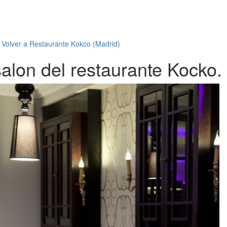
←
Volver a Restaurante Kokco (Madrid)
salon del restaurante Kocko.