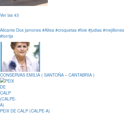
Ver las 43
Alicante
Dos jamones
#Altea
#croquetas
#foie
#judias
#mejillones
#torrija
CONSERVAS EMILIA ( SANTOÑA – CANTABRIA )
PEIX DE CALP (CALPE-A)