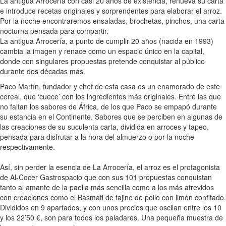
La antigua Arrocería con casi 20 años de existencia, renueva su carta
e introduce recetas originales y sorprendentes para elaborar el arroz.
Por la noche encontraremos ensaladas, brochetas, pinchos, una carta
nocturna pensada para compartir.
La antigua Arrocería, a punto de cumplir 20 años (nacida en 1993)
cambia la imagen y renace como un espacio único en la capital,
donde con singulares propuestas pretende conquistar al público
durante dos décadas más.
Paco Martín, fundador y chef de esta casa es un enamorado de este
cereal, que ‘cuece’ con los ingredientes más originales. Entre las que
no faltan los sabores de África, de los que Paco se empapó durante
su estancia en el Continente. Sabores que se perciben en algunas de
las creaciones de su suculenta carta, dividida en arroces y tapeo,
pensada para disfrutar a la hora del almuerzo o por la noche
respectivamente.
Así, sin perder la esencia de La Arrocería, el arroz es el protagonista
de Al-Cocer Gastrospacio que con sus 101 propuestas conquistan
tanto al amante de la paella más sencilla como a los más atrevidos
con creaciones como el Basmati de tajine de pollo con limón confitado.
Divididos en 9 apartados, y con unos precios que oscilan entre los 10
y los 22’50 €, son para todos los paladares. Una pequeña muestra de