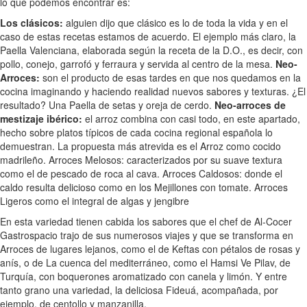
lo que podemos encontrar es:
Los clásicos:
alguien dijo que clásico es lo de toda la vida y en el
caso de estas recetas estamos de acuerdo. El ejemplo más claro, la
Paella Valenciana, elaborada según la receta de la D.O., es decir, con
pollo, conejo, garrofó y ferraura y servida al centro de la mesa.
Neo-
Arroces:
son el producto de esas tardes en que nos quedamos en la
cocina imaginando y haciendo realidad nuevos sabores y texturas. ¿El
resultado? Una Paella de setas y oreja de cerdo.
Neo-arroces de
mestizaje ibérico:
el arroz combina con casi todo, en este apartado,
hecho sobre platos típicos de cada cocina regional española lo
demuestran. La propuesta más atrevida es el Arroz como cocido
madrileño. Arroces Melosos: caracterizados por su suave textura
como el de pescado de roca al cava. Arroces Caldosos: donde el
caldo resulta delicioso como en los Mejillones con tomate. Arroces
Ligeros como el integral de algas y jengibre
En esta variedad tienen cabida los sabores que el chef de Al-Cocer
Gastrospacio trajo de sus numerosos viajes y que se transforma en
Arroces de lugares lejanos, como el de Keftas con pétalos de rosas y
anís, o de La cuenca del mediterráneo, como el Hamsi Ve Pilav, de
Turquía, con boquerones aromatizado con canela y limón. Y entre
tanto grano una variedad, la deliciosa Fideuá, acompañada, por
ejemplo, de centollo y manzanilla.