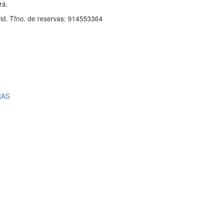
rá.
drid. Tfno. de reservas: 914553364
RAS