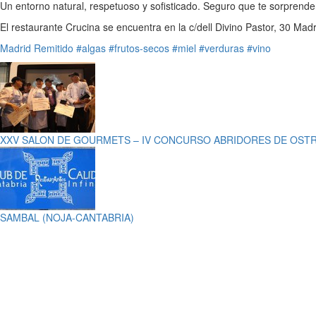
Un entorno natural, respetuoso y sofisticado. Seguro que te sorprende
El restaurante Crucina se encuentra en la c/dell Divino Pastor, 30 Ma
Madrid
Remitido
#algas
#frutos-secos
#miel
#verduras
#vino
XXV SALON DE GOURMETS – IV CONCURSO ABRIDORES DE OST
SAMBAL (NOJA-CANTABRIA)