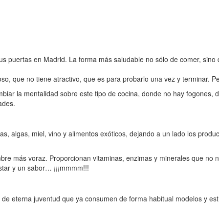
us puertas en Madrid. La forma más saludable no sólo de comer, sino d
o, que no tiene atractivo, que es para probarlo una vez y terminar. P
iar la mentalidad sobre este tipo de cocina, donde no hay fogones, d
ades.
as, algas, miel, vino y alimentos exóticos, dejando a un lado los prod
hambre más voraz. Proporcionan vitaminas, enzimas y minerales que n
estar y un sabor… ¡¡¡mmmm!!!
xir de eterna juventud que ya consumen de forma habitual modelos y e